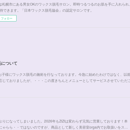
ZIは札幌市にある男女OKのワックス脱毛サロン。即時つるつるのお肌を手に入れら
待できます。「日本ワックス脱毛協会」の認定サロンです。
フォロー
毛について
以上のお子様にワックス脱毛の施術を行なっております。今急に始めたわけではなく、以
応じておりましたが、・・・この度きちんとメニューとしてサービスさせていただ
りになってしまいました。2026年もZIZIは変わらず元気に営業しております！本
にゃらら・・ではないのですが、商品として新しく美容室orga内でお取扱いをス…