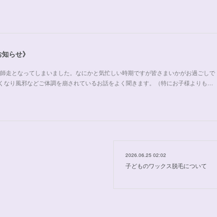
お知らせ》
間に師走となってしまいました。なにかと気忙しい時期ですが皆さまいかがお過ごしで
くなり風邪などご体調を崩されているお話をよく聞きます。（特にお子様よりも…
2026.06.25 02:02
子どものワックス脱毛について