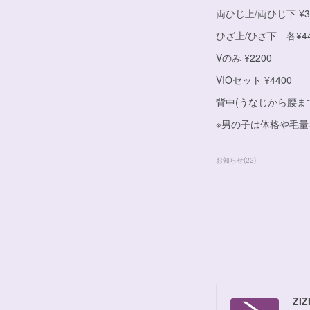
両ひじ上/両ひじ下 ¥3
ひざ上/ひざ下 各¥44
Vのみ ¥2200
VIOセット ¥4400
背中(うなじから腰まで)
※男の子は体格や毛量
お知らせ
(
22
)
ZIZ