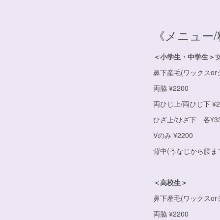
《メニュー/
＜小学生・中学生＞
鼻下産毛(ワックスor
両脇 ¥2200
両ひじ上/両ひじ下 ¥2
ひざ上/ひざ下 各¥33
Vのみ ¥2200
背中(うなじから腰まで)
＜高校生＞
鼻下産毛(ワックスor
両脇 ¥2200